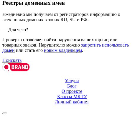
Реестры доменных имен
Ежедневно мы получаем от регистраторов информацию о
всех новых доменах в зонах RU, SU и РФ.
— Для чего?
Проверка позволяет найти нарушения ваших юрлиц или
товарных знаков. Нарушителю можно
запретить использовать
домен
или стать его
новым владельцем
.
Поискать
Услуги
Блог
О проекте
Классы МКТУ
Личный кабинет
Оставить заявку на
регистрацию
Оставьте ваш номер, и мы перезвоним в ближайшее рабочее