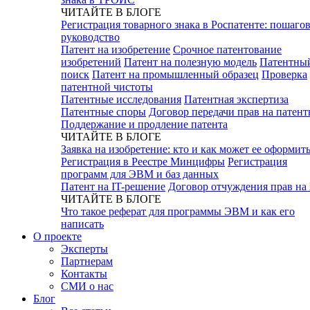
ЧИТАЙТЕ В БЛОГЕ
Регистрация товарного знака в Роспатенте: пошаго
руководство
Патент на изобретение
Срочное патентование
изобретений
Патент на полезную модель
Патентны
поиск
Патент на промышленный образец
Проверка
патентной чистоты
Патентные исследования
Патентная экспертиза
Патентные споры
Договор передачи прав на патен
Поддержание и продление патента
ЧИТАЙТЕ В БЛОГЕ
Заявка на изобретение: кто и как может ее оформит
Регистрация в Реестре Минцифры
Регистрация
программ для ЭВМ и баз данных
Патент на IT-решение
Договор отчуждения прав на
ЧИТАЙТЕ В БЛОГЕ
Что такое реферат для программы ЭВМ и как его
написать
О проекте
Эксперты
Партнерам
Контакты
СМИ о нас
Блог