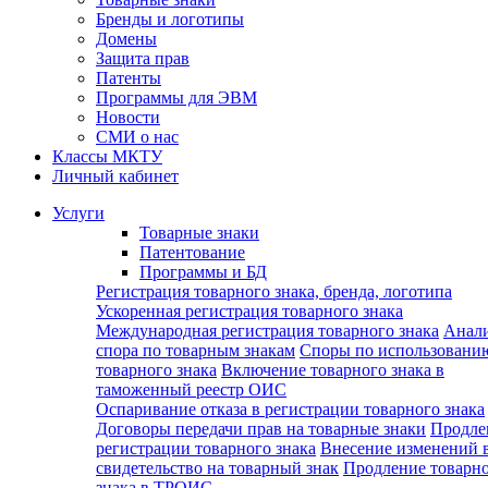
Бренды и логотипы
Домены
Защита прав
Патенты
Программы для ЭВМ
Новости
СМИ о нас
Классы МКТУ
Личный кабинет
Услуги
Товарные знаки
Патентование
Программы и БД
Регистрация товарного знака, бренда, логотипа
Ускоренная регистрация товарного знака
Международная регистрация товарного знака
Анал
спора по товарным знакам
Споры по использовани
товарного знака
Включение товарного знака в
таможенный реестр ОИС
Оспаривание отказа в регистрации товарного знака
Договоры передачи прав на товарные знаки
Продле
регистрации товарного знака
Внесение изменений 
свидетельство на товарный знак
Продление товарн
знака в ТРОИС