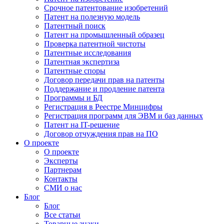
Срочное патентование изобретений
Патент на полезную модель
Патентный поиск
Патент на промышленный образец
Проверка патентной чистоты
Патентные исследования
Патентная экспертиза
Патентные споры
Договор передачи прав на патенты
Поддержание и продление патента
Программы и БД
Регистрация в Реестре Минцифры
Регистрация программ для ЭВМ и баз данных
Патент на IT-решение
Договор отчуждения прав на ПО
О проекте
О проекте
Эксперты
Партнерам
Контакты
СМИ о нас
Блог
Блог
Все статьи
Товарные знаки