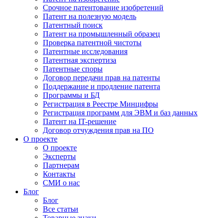
Срочное патентование изобретений
Патент на полезную модель
Патентный поиск
Патент на промышленный образец
Проверка патентной чистоты
Патентные исследования
Патентная экспертиза
Патентные споры
Договор передачи прав на патенты
Поддержание и продление патента
Программы и БД
Регистрация в Реестре Минцифры
Регистрация программ для ЭВМ и баз данных
Патент на IT-решение
Договор отчуждения прав на ПО
О проекте
О проекте
Эксперты
Партнерам
Контакты
СМИ о нас
Блог
Блог
Все статьи
Товарные знаки