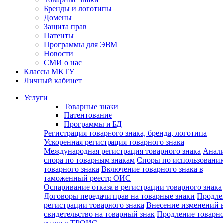
Бренды и логотипы
Домены
Защита прав
Патенты
Программы для ЭВМ
Новости
СМИ о нас
Классы МКТУ
Личный кабинет
Услуги
Товарные знаки
Патентование
Программы и БД
Регистрация товарного знака, бренда, логотипа
Ускоренная регистрация товарного знака
Международная регистрация товарного знака
Анал
спора по товарным знакам
Споры по использовани
товарного знака
Включение товарного знака в
таможенный реестр ОИС
Оспаривание отказа в регистрации товарного знака
Договоры передачи прав на товарные знаки
Продле
регистрации товарного знака
Внесение изменений 
свидетельство на товарный знак
Продление товарн
знака в ТРОИС