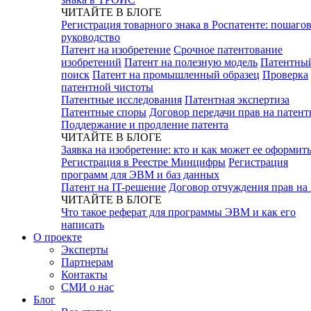
ЧИТАЙТЕ В БЛОГЕ
Регистрация товарного знака в Роспатенте: пошаго
руководство
Патент на изобретение
Срочное патентование
изобретений
Патент на полезную модель
Патентны
поиск
Патент на промышленный образец
Проверка
патентной чистоты
Патентные исследования
Патентная экспертиза
Патентные споры
Договор передачи прав на патен
Поддержание и продление патента
ЧИТАЙТЕ В БЛОГЕ
Заявка на изобретение: кто и как может ее оформит
Регистрация в Реестре Минцифры
Регистрация
программ для ЭВМ и баз данных
Патент на IT-решение
Договор отчуждения прав на
ЧИТАЙТЕ В БЛОГЕ
Что такое реферат для программы ЭВМ и как его
написать
О проекте
Эксперты
Партнерам
Контакты
СМИ о нас
Блог