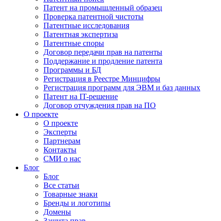
Патент на промышленный образец
Проверка патентной чистоты
Патентные исследования
Патентная экспертиза
Патентные споры
Договор передачи прав на патенты
Поддержание и продление патента
Программы и БД
Регистрация в Реестре Минцифры
Регистрация программ для ЭВМ и баз данных
Патент на IT-решение
Договор отчуждения прав на ПО
О проекте
О проекте
Эксперты
Партнерам
Контакты
СМИ о нас
Блог
Блог
Все статьи
Товарные знаки
Бренды и логотипы
Домены
Защита прав