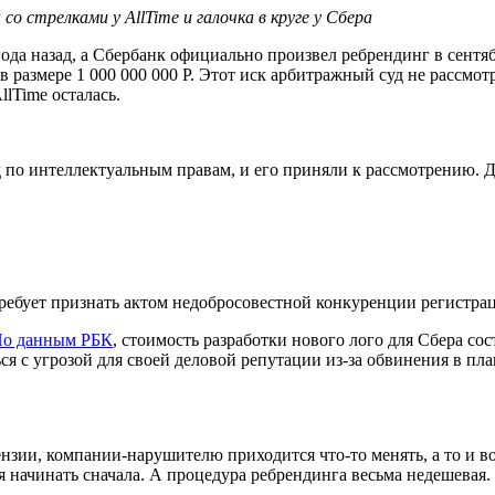
о стрелками у AllTime и галочка в круге у Сбера
ода назад, а Сбербанк официально произвел ребрендинг в сентяб
азмере 1 000 000 000 Р. Этот иск арбитражный суд не рассмотрел
lTime осталась.
д по интеллектуальным правам, и его приняли к рассмотрению. Д
требует признать актом недобросовестной конкуренции регистра
о данным РБК
, стоимость разработки нового лого для Сбера сос
я с угрозой для своей деловой репутации из-за обвинения в пл
ензии, компании-нарушителю приходится что-то менять, а то и в
я начинать сначала. А процедура ребрендинга весьма недешевая.