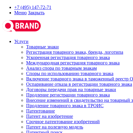
+7 (495) 147-72-71
Меню
Закрыть
Услуги
Товарные знаки
Регистрация товарного знака, бренда, логотипа
Ускоренная регистрация товарного знака
Международная регистрация товарного знака
Анализ спора по товарным знакам
Споры по использованию товарного знака
Включение товарного знака в таможенный реестр
Оспаривание отказа в регистрации товарного знака
Договоры передачи прав на товарные знаки
Продление регистрации товарного знака
Внесение изменений в свидетельство на товарный 
Продление товарного знака в ТРОИС
Патентование
Патент на изобретение
Срочное патентование изобретений
Патент на полезную модель
Патентный поиск