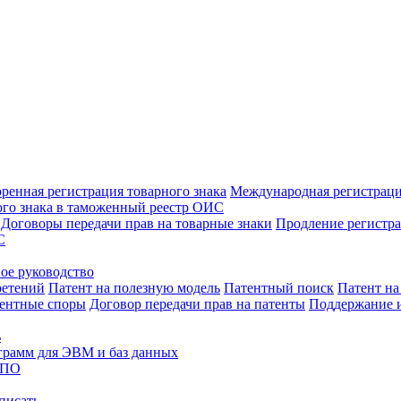
оренная регистрация товарного знака
Международная регистраци
го знака в таможенный реестр ОИС
Договоры передачи прав на товарные знаки
Продление регистра
С
вое руководство
ретений
Патент на полезную модель
Патентный поиск
Патент н
ентные споры
Договор передачи прав на патенты
Поддержание и
ь
грамм для ЭВМ и баз данных
 ПО
писать