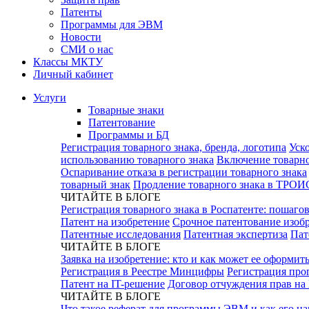
Патенты
Программы для ЭВМ
Новости
СМИ о нас
Классы МКТУ
Личный кабинет
Услуги
Товарные знаки
Патентование
Программы и БД
Регистрация товарного знака, бренда, логотипа
Уск
использованию товарного знака
Включение товарно
Оспаривание отказа в регистрации товарного знака
товарный знак
Продление товарного знака в ТРОИ
ЧИТАЙТЕ В БЛОГЕ
Регистрация товарного знака в Роспатенте: пошаго
Патент на изобретение
Срочное патентование изоб
Патентные исследования
Патентная экспертиза
Пат
ЧИТАЙТЕ В БЛОГЕ
Заявка на изобретение: кто и как может ее оформит
Регистрация в Реестре Минцифры
Регистрация про
Патент на IT-решение
Договор отчуждения прав на
ЧИТАЙТЕ В БЛОГЕ
Что такое реферат для программы ЭВМ и как его на