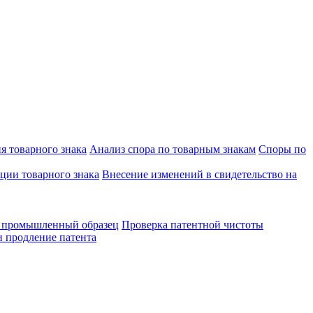
я товарного знака
Анализ спора по товарным знакам
Споры по
ции товарного знака
Внесение изменений в свидетельство на
а промышленный образец
Проверка патентной чистоты
 продление патента