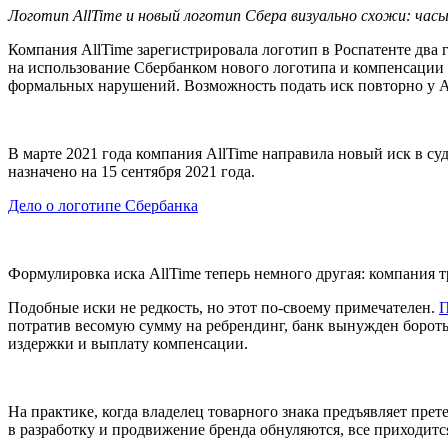
Логотип AllTime и новый логотип Сбера визуально схожи: часы с
Компания AllTime зарегистрировала логотип в Роспатенте два г
на использование Сбербанком нового логотипа и компенсации в р
формальных нарушений. Возможность подать иск повторно у Al
В марте 2021 года компания AllTime направила новый иск в су
назначено на 15 сентября 2021 года.
Дело о логотипе Сбербанка
Формулировка иска AllTime теперь немного другая: компания 
Подобные иски не редкость, но этот по-своему примечателен.
П
потратив весомую сумму на ребрендинг, банк вынужден боротьс
издержки и выплату компенсации.
На практике, когда владелец товарного знака предъявляет прет
в разработку и продвижение бренда обнуляются, все приходитс