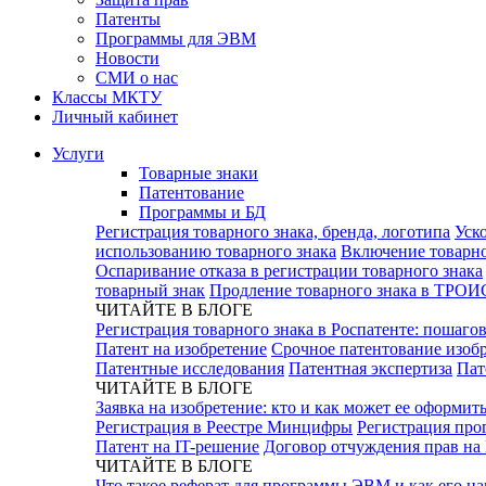
Патенты
Программы для ЭВМ
Новости
СМИ о нас
Классы МКТУ
Личный кабинет
Услуги
Товарные знаки
Патентование
Программы и БД
Регистрация товарного знака, бренда, логотипа
Уск
использованию товарного знака
Включение товарно
Оспаривание отказа в регистрации товарного знака
товарный знак
Продление товарного знака в ТРОИ
ЧИТАЙТЕ В БЛОГЕ
Регистрация товарного знака в Роспатенте: пошаго
Патент на изобретение
Срочное патентование изоб
Патентные исследования
Патентная экспертиза
Пат
ЧИТАЙТЕ В БЛОГЕ
Заявка на изобретение: кто и как может ее оформит
Регистрация в Реестре Минцифры
Регистрация про
Патент на IT-решение
Договор отчуждения прав на
ЧИТАЙТЕ В БЛОГЕ
Что такое реферат для программы ЭВМ и как его на