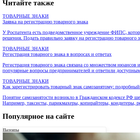
Читайте также
ТОВАРНЫЕ ЗНАКИ
Заявка на регистрацию товарного знака
У Роспатента есть подведомственное учреждение ФИПС, которо
решения. Подать правильно заявку на регистрацию товарного 
ТОВАРНЫЕ ЗНАКИ
Регистрация товарного знака в вопросах и ответах
Регистрация товарного знака связана со множеством нюансов и
популярные вопросы предпринимателей и ответили доступным
ТОВАРНЫЕ ЗНАКИ
Как зарегистрировать товарный знак самозанятому: подробный
Понятие самозанятости возникло в Гражданском кодексе РФ шест
Например, таксисты, парикмахеры, копирайтеры, кондитеры, р
Популярное на сайте
Патенты