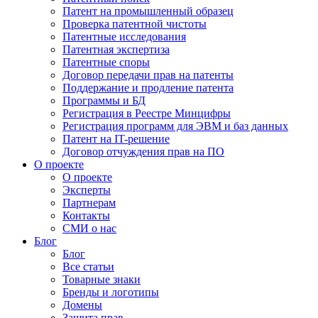
Патент на промышленный образец
Проверка патентной чистоты
Патентные исследования
Патентная экспертиза
Патентные споры
Договор передачи прав на патенты
Поддержание и продление патента
Программы и БД
Регистрация в Реестре Минцифры
Регистрация программ для ЭВМ и баз данных
Патент на IT-решение
Договор отчуждения прав на ПО
О проекте
О проекте
Эксперты
Партнерам
Контакты
СМИ о нас
Блог
Блог
Все статьи
Товарные знаки
Бренды и логотипы
Домены
Защита прав