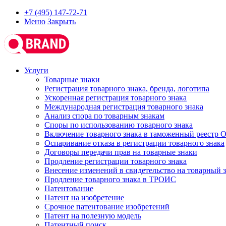
+7 (495) 147-72-71
Меню
Закрыть
Услуги
Товарные знаки
Регистрация товарного знака, бренда, логотипа
Ускоренная регистрация товарного знака
Международная регистрация товарного знака
Анализ спора по товарным знакам
Споры по использованию товарного знака
Включение товарного знака в таможенный реестр
Оспаривание отказа в регистрации товарного знака
Договоры передачи прав на товарные знаки
Продление регистрации товарного знака
Внесение изменений в свидетельство на товарный 
Продление товарного знака в ТРОИС
Патентование
Патент на изобретение
Срочное патентование изобретений
Патент на полезную модель
Патентный поиск