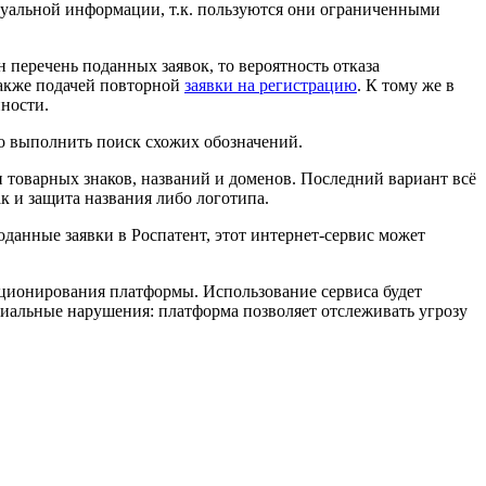
ктуальной информации, т.к. пользуются они ограниченными
 перечень поданных заявок, то вероятность отказа
 также подачей повторной
заявки на регистрацию
. К тому же в
нности.
но выполнить поиск схожих обозначений.
 товарных знаков, названий и доменов. Последний вариант всё
к и защита названия либо логотипа.
оданные заявки в Роспатент, этот интернет-сервис может
ционирования платформы. Использование сервиса будет
циальные нарушения: платформа позволяет отслеживать угрозу