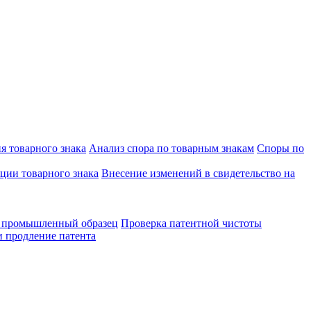
я товарного знака
Анализ спора по товарным знакам
Споры по
ции товарного знака
Внесение изменений в свидетельство на
а промышленный образец
Проверка патентной чистоты
 продление патента