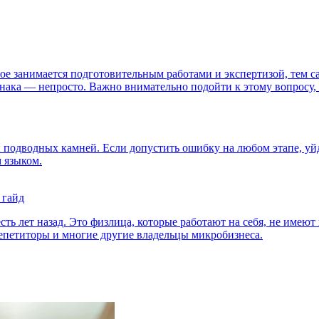
е занимается подготовительным работами и экспертизой, тем с
знака — непросто. Важно внимательно подойти к этому вопросу,
 подводных камней. Если допустить ошибку на любом этапе, уйд
 языком.
 гайд
ь лет назад. Это физлица, которые работают на себя, не имеют 
епетиторы и многие другие владельцы микробизнеса.