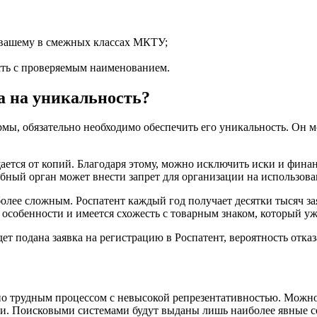
 вашему в смежных классах МКТУ;
ть с проверяемым наименованием.
а на уникальность?
мы, обязательно необходимо обеспечить его уникальность. Он мо
ется от копий. Благодаря этому, можно исключить иски и финан
бный орган может внести запрет для организации на использован
 более сложным. Роспатент каждый год получает десятки тысяч з
 особенности и имеется схожесть с товарным знаком, который уж
ет подана заявка на регистрацию в Роспатент, вероятность отк
очно трудным процессом с невысокой репрезентативностью. Мож
и. Поисковыми системами будут выданы лишь наиболее явные со