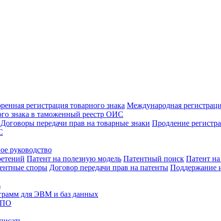
оренная регистрация товарного знака
Международная регистраци
го знака в таможенный реестр ОИС
Договоры передачи прав на товарные знаки
Продление регистра
С
вое руководство
ретений
Патент на полезную модель
Патентный поиск
Патент н
ентные споры
Договор передачи прав на патенты
Поддержание и
ь
грамм для ЭВМ и баз данных
 ПО
писать