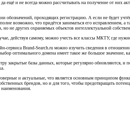
, да ещё и не всегда можно рассчитывать на получение от них а
и обозначений, проходящих регистрацию. А если не будет учтён
 вполне возможно, что придётся заниматься его исправлением, а
в, но не других охраняемых объектов интеллектуальной собстве
учае, действуя самому, можно учесть все классы МКТУ, где нуж
н-сервиса Brand-Search.ru можно изучить сведения в отношении
выбор оптимального домена имеет такое же большое значение, ка
отру закрытые базы данных, которые регулярно обновляются, и п
ка.
товерные и актуальные, что является основным принципом функ
обственных брендов, но и для того, чтобы предотвращать потен
о наименования.