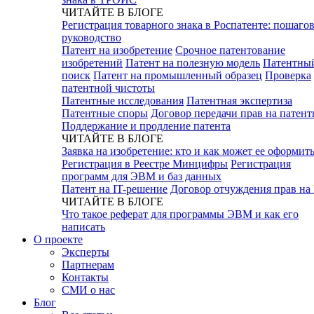
ЧИТАЙТЕ В БЛОГЕ
Регистрация товарного знака в Роспатенте: пошаго
руководство
Патент на изобретение
Срочное патентование
изобретений
Патент на полезную модель
Патентны
поиск
Патент на промышленный образец
Проверка
патентной чистоты
Патентные исследования
Патентная экспертиза
Патентные споры
Договор передачи прав на патен
Поддержание и продление патента
ЧИТАЙТЕ В БЛОГЕ
Заявка на изобретение: кто и как может ее оформит
Регистрация в Реестре Минцифры
Регистрация
программ для ЭВМ и баз данных
Патент на IT-решение
Договор отчуждения прав на
ЧИТАЙТЕ В БЛОГЕ
Что такое реферат для программы ЭВМ и как его
написать
О проекте
Эксперты
Партнерам
Контакты
СМИ о нас
Блог