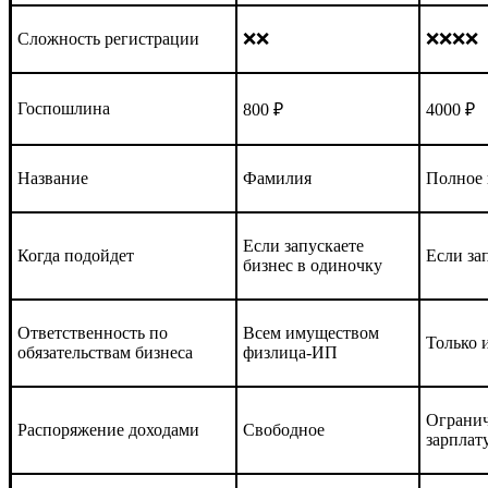
Сложность регистрации
❌❌
❌❌❌❌
Госпошлина
800 ₽
4000 ₽
Название
Фамилия
Полное
Если запускаете
Когда подойдет
Если за
бизнес в одиночку
Ответственность по
Всем имуществом
Только
обязательствам бизнеса
физлица-ИП
Огранич
Распоряжение доходами
Свободное
зарплат