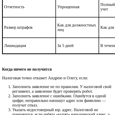
Полный 
Отчетность
Упрощенная
учет
Как для должностных
Размер штрафов
Как для
лиц
Ликвидация
За 5 дней
В течен
Когда ничего не получится
Налоговая точно откажет Андрею и Олегу, если:
Заполнить заявление не по правилам. У налоговой свой
регламент, а заявление будет проверять робот.
Заполнить заявление с ошибками. Ошибутся в одной
цифре, неправильно напишут адрес или фамилию —
получат отказ.
Указать недостоверный юр. адрес. Налоговой не
понравится, если ребята «купят» юридический адрес, а