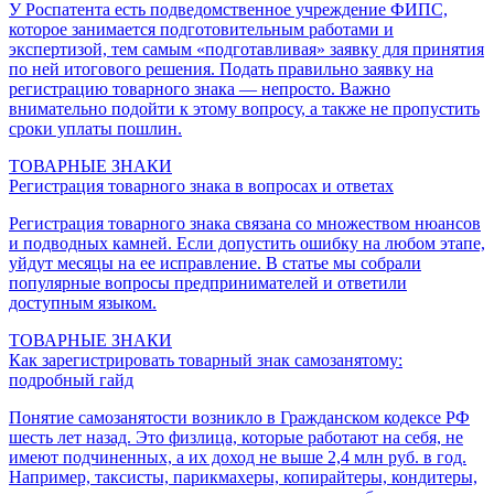
У Роспатента есть подведомственное учреждение ФИПС,
которое занимается подготовительным работами и
экспертизой, тем самым «подготавливая» заявку для принятия
по ней итогового решения. Подать правильно заявку на
регистрацию товарного знака — непросто. Важно
внимательно подойти к этому вопросу, а также не пропустить
сроки уплаты пошлин.
ТОВАРНЫЕ ЗНАКИ
Регистрация товарного знака в вопросах и ответах
Регистрация товарного знака связана со множеством нюансов
и подводных камней. Если допустить ошибку на любом этапе,
уйдут месяцы на ее исправление. В статье мы собрали
популярные вопросы предпринимателей и ответили
доступным языком.
ТОВАРНЫЕ ЗНАКИ
Как зарегистрировать товарный знак самозанятому:
подробный гайд
Понятие самозанятости возникло в Гражданском кодексе РФ
шесть лет назад. Это физлица, которые работают на себя, не
имеют подчиненных, а их доход не выше 2,4 млн руб. в год.
Например, таксисты, парикмахеры, копирайтеры, кондитеры,