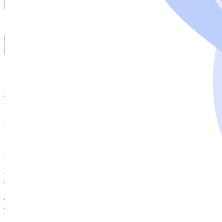
Отправить
Отправляя свои данные вы даете
согласие на их обработку
Проверить
Полезные материалы
Регистрация товарного знака в Роспатенте: пошаговое
руководство
Преимущества зарегистрированного товарного знака для
владельцев
Изобретение, полезная модель или промобразец: выбираем
выгодный объект патентования
Как запатентовать сайт и какую пользу это может принести
вашему бизнесу
Незаконное использование товарного знака без согласия
правообладателя
Регистрация домена как товарного знака