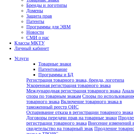
Бренды и логотипы
Домены
Защита прав
Патенты
Программы для ЭВМ
Новости
СМИ о нас
Классы МКТУ
Личный кабинет
Услуги
Товарные знаки
Патентование
Программы и БД
Регистрация товарного знака, бренда, логотипа
Ускоренная регистрация товарного знака
Международная регистрация товарного знака
Анал
спора по товарным знакам
Споры по использовани
товарного знака
Включение товарного знака в
таможенный реестр ОИС
Оспаривание отказа в регистрации товарного знака
Договоры передачи прав на товарные знаки
Продле
регистрации товарного знака
Внесение изменений 
свидетельство на товарный знак
Продление товарн
знака в ТРОИС