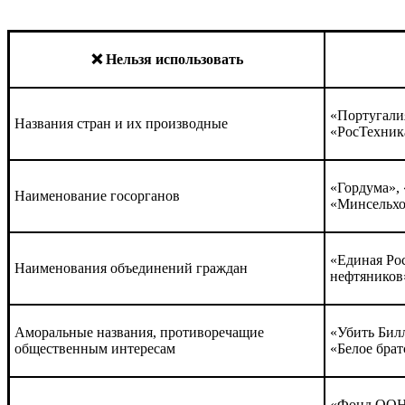
❌ Нельзя использовать
«Португалия
Названия стран и их производные
«РосТехник
«Гордума»,
Наименование госорганов
«Минсельхо
«Единая Ро
Наименования объединений граждан
нефтяников
Аморальные названия, противоречащие
«Убить Билл
общественным интересам
«Белое брат
«Фонд ООН