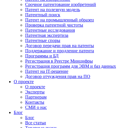
Срочное патентование изобретений
Патент на полезную модель
Патентный поиск
Патент на промышленный образец
Проверка патентной чистоты
Патентные исследования
Патентная экспертиза
Патентные споры
Договор передачи прав на патенты
Поддержание и продление патента
Программы и БД
Регистрация в Реестре Минцифры
Регистрация программ для ЭВМ и баз данных
Патент на IT-решение
Договор отчуждения прав на ПО
О проекте
О проекте
Эксперты
Партнерам
Контакты
СМИ о нас
Блог
Блог
Все статьи
Товарные знаки