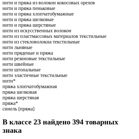
нити и пряжа из волокон кокосовых орехов
нити и пряжа пеньковые
нити и пряжа хлопчатобумажные
нити и пряжа шелковые
нити и пряжа шерстяные
нити из искусственных волокон
нити из пластмассовых материалов текстильные
нити из стекловолокна текстильные
нити льняные
нити пряденые и пряжа
нити резиновые текстильные
нити швейные
нити штопальные
нити эластичные текстильные
нити*
пряжа хлопчатобумажная
пряжа шелковая
пряжа шерстяная
пряжа*
синель [пряжа]
В классе 23 найдено 394 товарных
знака