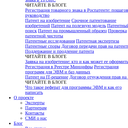
ЧИТАЙТЕ В БЛОГЕ
Регистрация товарного знака в Роспатенте: пошаго
руководство
Патент на изобретение
Срочное патентование
изобретений
Патент на полезную модель
Патентны
поиск
Патент на промышленный образец
Проверка
патентной чистоты
Патентные исследования
Патентная экспертиза
Патентные споры
Договор передачи прав на патен
Поддержание и продление патента
ЧИТАЙТЕ В БЛОГЕ
Заявка на изобретение: кто и как может ее оформит
Регистрация в Реестре Минцифры
Регистрация
программ для ЭВМ и баз данных
Патент на IT-решение
Договор отчуждения прав на
ЧИТАЙТЕ В БЛОГЕ
Что такое реферат для программы ЭВМ и как его
написать
О проекте
Эксперты
Партнерам
Контакты
СМИ о нас
Блог