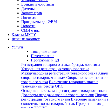
Бренды и логотипы
Домены
Защита прав
Патенты
Программы для ЭВМ
Новости
СМИ о нас
Классы МКТУ
Личный кабинет
Услуги
Товарные знаки
Патентование
Программы и БД
Регистрация товарного знака, бренда, логотипа
Ускоренная регистрация товарного знака
Международная регистрация товарного знака
Анал
спора по товарным знакам
Споры по использовани
товарного знака
Включение товарного знака в
таможенный реестр ОИС
Оспаривание отказа в регистрации товарного знака
Договоры передачи прав на товарные знаки
Продле
регистрации товарного знака
Внесение изменений 
свидетельство на товарный знак
Продление товарн
знака в ТРОИС