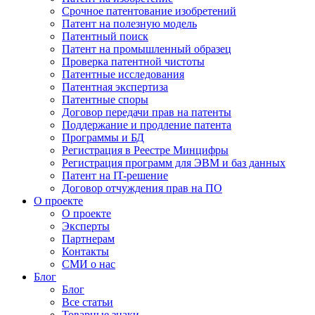
Срочное патентование изобретений
Патент на полезную модель
Патентный поиск
Патент на промышленный образец
Проверка патентной чистоты
Патентные исследования
Патентная экспертиза
Патентные споры
Договор передачи прав на патенты
Поддержание и продление патента
Программы и БД
Регистрация в Реестре Минцифры
Регистрация программ для ЭВМ и баз данных
Патент на IT-решение
Договор отчуждения прав на ПО
О проекте
О проекте
Эксперты
Партнерам
Контакты
СМИ о нас
Блог
Блог
Все статьи
Товарные знаки