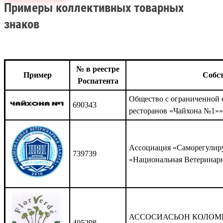
Примеры коллективных товарных
знаков
№ в реестре
Пример
Собс
Роспатента
Общество с ограниченной 
690343
ресторанов «Чайхона №1»»
Ассоциация «Саморегулиру
739739
«Национальная Ветеринарн
АССОСИАСЬОН КОЛОМ
405298