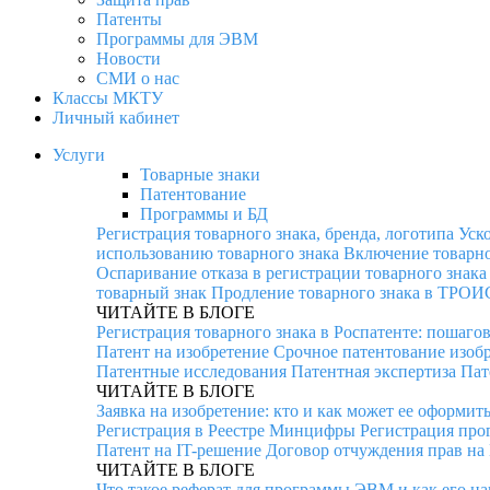
Патенты
Программы для ЭВМ
Новости
СМИ о нас
Классы МКТУ
Личный кабинет
Услуги
Товарные знаки
Патентование
Программы и БД
Регистрация товарного знака, бренда, логотипа
Уск
использованию товарного знака
Включение товарно
Оспаривание отказа в регистрации товарного знака
товарный знак
Продление товарного знака в ТРОИ
ЧИТАЙТЕ В БЛОГЕ
Регистрация товарного знака в Роспатенте: пошаго
Патент на изобретение
Срочное патентование изоб
Патентные исследования
Патентная экспертиза
Пат
ЧИТАЙТЕ В БЛОГЕ
Заявка на изобретение: кто и как может ее оформит
Регистрация в Реестре Минцифры
Регистрация про
Патент на IT-решение
Договор отчуждения прав на
ЧИТАЙТЕ В БЛОГЕ
Что такое реферат для программы ЭВМ и как его на