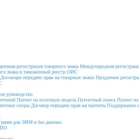
оренная регистрация товарного знака
Международная регистраци
го знака в таможенный реестр ОИС
Договоры передачи прав на товарные знаки
Продление регистра
С
вое руководство
ретений
Патент на полезную модель
Патентный поиск
Патент н
ентные споры
Договор передачи прав на патенты
Поддержание и
ь
грамм для ЭВМ и баз данных
 ПО
писать