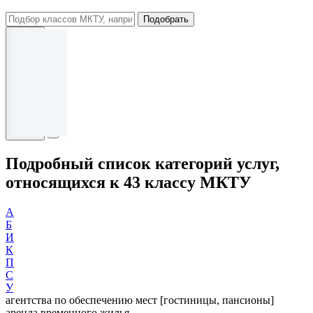
Подобрать
Подробный список категорий услуг,
относящихся к 43 классу МКТУ
А
Б
И
К
П
С
У
агентства по обеспечению мест [гостиницы, пансионы]
аренда временного жилья