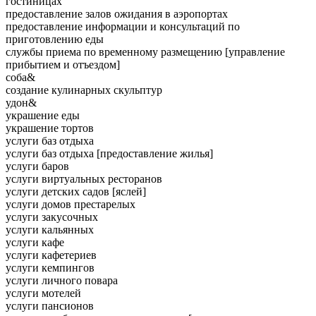
гостиницах
предоставление залов ожидания в аэропортах
предоставление информации и консультаций по
приготовлению еды
службы приема по временному размещению [управление
прибытием и отъездом]
соба&
создание кулинарных скульптур
удон&
украшение еды
украшение тортов
услуги баз отдыха
услуги баз отдыха [предоставление жилья]
услуги баров
услуги виртуальных ресторанов
услуги детских садов [яслей]
услуги домов престарелых
услуги закусочных
услуги кальянных
услуги кафе
услуги кафетериев
услуги кемпингов
услуги личного повара
услуги мотелей
услуги пансионов