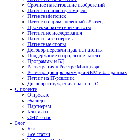
Срочное патентование изобретений
Патент на полезную модель
Патентный поиск
Патент на промышленный образец
Проверка патентной чистоты
Патентные исследования
Патентная экспертиза
Патентные споры
Договор передачи прав на патенты
Поддержание и продление патента
Программы и БД
Регистрация в Реестре Минцифры
Регистрация программ для ЭВМ и баз данных
Патент на IT-решение
Договор отчуждения прав на ПО
О проекте
О проекте
Эксперты
Партнерам
Контакты
СМИ о нас
Блог
Блог
Все статьи
Товарные знаки