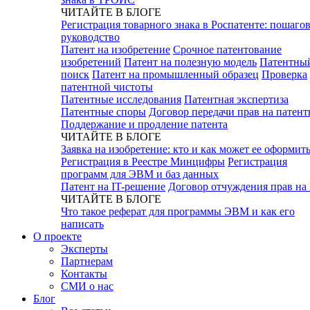
ЧИТАЙТЕ В БЛОГЕ
Регистрация товарного знака в Роспатенте: пошаго
руководство
Патент на изобретение
Срочное патентование
изобретений
Патент на полезную модель
Патентны
поиск
Патент на промышленный образец
Проверка
патентной чистоты
Патентные исследования
Патентная экспертиза
Патентные споры
Договор передачи прав на патен
Поддержание и продление патента
ЧИТАЙТЕ В БЛОГЕ
Заявка на изобретение: кто и как может ее оформит
Регистрация в Реестре Минцифры
Регистрация
программ для ЭВМ и баз данных
Патент на IT-решение
Договор отчуждения прав на
ЧИТАЙТЕ В БЛОГЕ
Что такое реферат для программы ЭВМ и как его
написать
О проекте
Эксперты
Партнерам
Контакты
СМИ о нас
Блог