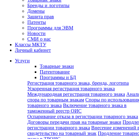
Бренды и логотипы
Домены
Защита прав
Патенты
Программы для ЭВМ
Новости
СМИ о нас
Классы МКТУ
Личный кабинет
Услуги
Товарные знаки
Патентование
Программы и БД
Регистрация товарного знака, бренда, логотипа
Ускоренная регистрация товарного знака
Международная регистрация товарного знака
Анал
спора по товарным знакам
Споры по использовани
товарного знака
Включение товарного знака в
таможенный реестр ОИС
Оспаривание отказа в регистрации товарного знака
Договоры передачи прав на товарные знаки
Продле
регистрации товарного знака
Внесение изменений 
свидетельство на товарный знак
Продление товарн
знака в ТРОИС