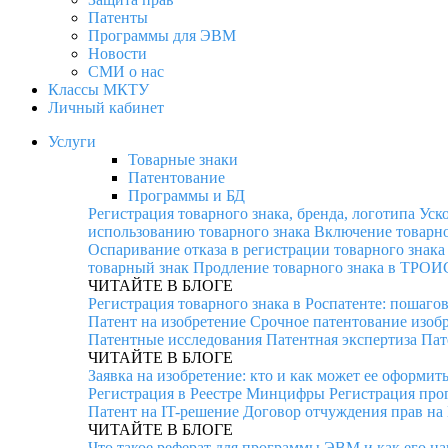
Патенты
Программы для ЭВМ
Новости
СМИ о нас
Классы МКТУ
Личный кабинет
Услуги
Товарные знаки
Патентование
Программы и БД
Регистрация товарного знака, бренда, логотипа
Уск
использованию товарного знака
Включение товарно
Оспаривание отказа в регистрации товарного знака
товарный знак
Продление товарного знака в ТРОИ
ЧИТАЙТЕ В БЛОГЕ
Регистрация товарного знака в Роспатенте: пошаго
Патент на изобретение
Срочное патентование изоб
Патентные исследования
Патентная экспертиза
Пат
ЧИТАЙТЕ В БЛОГЕ
Заявка на изобретение: кто и как может ее оформит
Регистрация в Реестре Минцифры
Регистрация про
Патент на IT-решение
Договор отчуждения прав на
ЧИТАЙТЕ В БЛОГЕ
Что такое реферат для программы ЭВМ и как его на