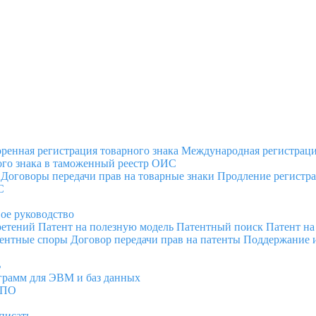
оренная регистрация товарного знака
Международная регистраци
го знака в таможенный реестр ОИС
Договоры передачи прав на товарные знаки
Продление регистра
С
вое руководство
ретений
Патент на полезную модель
Патентный поиск
Патент н
ентные споры
Договор передачи прав на патенты
Поддержание и
ь
грамм для ЭВМ и баз данных
 ПО
писать